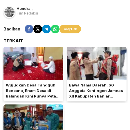
Hendra
,
,
Tim Redaksi
Bagikan
Copy Link
TERKAIT
Wujudkan Desa Tangguh
Bawa Nama Daerah, 60
Bencana, Enam Desa di
Anggota Kontingen Jamnas
Balangan Kini Punya Peta
XII Kabupaten Banjar
Jalur Evakuasi
Diberangkatkan