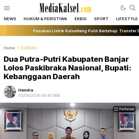
NEWS
HUKUM & PERISTIWA
EKBIS
SPORT
LIFESTYLE
mediakalsel.com
Berita Update Banua
Pasokan Listrik Kalselteng Pulih Bertahap: Transfer 
Home
DAERAH
Dua Putra-Putri Kabupaten Banjar
Lolos Paskibraka Nasional, Bupati:
Kebanggaan Daerah
Hendra
03/06/2026 09:40 WIB
Perbesar