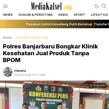
NEWS
HUKUM & PERISTIWA
EKBIS
SPORT
LIFESTYLE
mediakalsel.com
Berita Update Banua
Pasokan Listrik Kalselteng Pulih Bertahap: Transfer
Home
HUKUM & PERISTIWA
Polres Banjarbaru Bongkar Klinik
Kesehatan Jual Produk Tanpa
BPOM
Hendra
09/04/2026 16:01 WIB
Perbesar