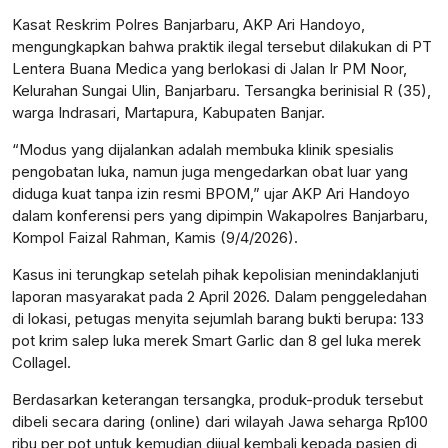
Kasat Reskrim Polres Banjarbaru, AKP Ari Handoyo,
mengungkapkan bahwa praktik ilegal tersebut dilakukan di PT
Lentera Buana Medica yang berlokasi di Jalan Ir PM Noor,
Kelurahan Sungai Ulin, Banjarbaru. Tersangka berinisial R (35),
warga Indrasari, Martapura, Kabupaten Banjar.
“Modus yang dijalankan adalah membuka klinik spesialis
pengobatan luka, namun juga mengedarkan obat luar yang
diduga kuat tanpa izin resmi BPOM,” ujar AKP Ari Handoyo
dalam konferensi pers yang dipimpin Wakapolres Banjarbaru,
Kompol Faizal Rahman, Kamis (9/4/2026).
Kasus ini terungkap setelah pihak kepolisian menindaklanjuti
laporan masyarakat pada 2 April 2026. Dalam penggeledahan
di lokasi, petugas menyita sejumlah barang bukti berupa: 133
pot krim salep luka merek Smart Garlic dan 8 gel luka merek
Collagel.
Berdasarkan keterangan tersangka, produk-produk tersebut
dibeli secara daring (online) dari wilayah Jawa seharga Rp100
ribu per pot untuk kemudian dijual kembali kepada pasien di