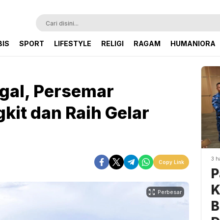
BIS
SPORT
LIFESTYLE
RELIGI
RAGAM
HUMANIORA
gal, Persemar
kit dan Raih Gelar
3 h
Copy Link
P
K
Perbesar
B