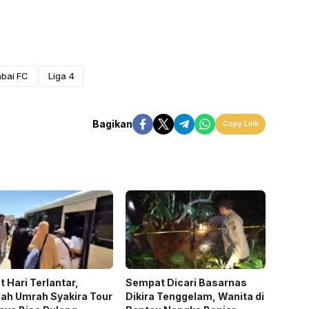
abai FC
Liga 4
Bagikan
Copy Link
 Hari Terlantar,
Sempat Dicari Basarnas
ah Umrah Syakira Tour
Dikira Tenggelam, Wanita di