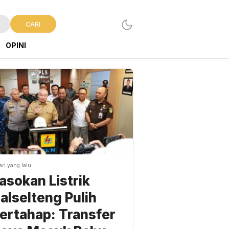
CARI
OPINI
ari yang lalu
asokan Listrik
alselteng Pulih
ertahap: Transfer