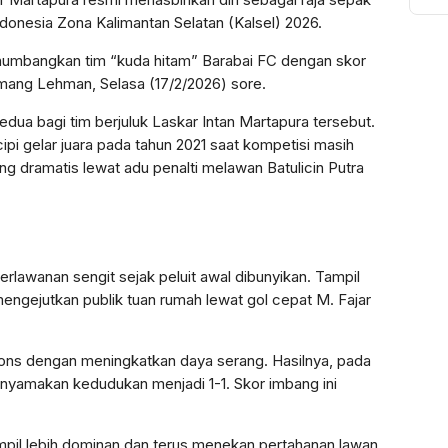
To
ndonesia Zona Kalimantan Selatan (Kalsel) 2026.
Ak
Bi
enumbangkan tim “kuda hitam” Barabai FC dengan skor
Pu
Demang Lehman, Selasa (17/2/2026) sore.
edua bagi tim berjuluk Laskar Intan Martapura tersebut.
i gelar juara pada tahun 2021 saat kompetisi masih
ng dramatis lewat adu penalti melawan Batulicin Putra
lawanan sengit sejak peluit awal dibunyikan. Tampil
 mengejutkan publik tuan rumah lewat gol cepat M. Fajar
pons dengan meningkatkan daya serang. Hasilnya, pada
enyamakan kedudukan menjadi 1-1. Skor imbang ini
il lebih dominan dan terus menekan pertahanan lawan.