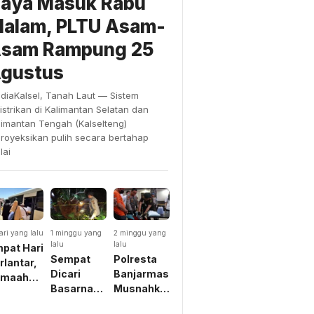
aya Masuk Rabu
alam, PLTU Asam-
sam Rampung 25
gustus
diaKalsel, Tanah Laut — Sistem
listrikan di Kalimantan Selatan dan
limantan Tengah (Kalselteng)
proyeksikan pulih secara bertahap
lai
ari yang lalu
1 minggu yang
2 minggu yang
lalu
lalu
pat Hari
Sempat
Polresta
rlantar,
Dicari
Banjarmasin
emaah
Basarnas
Musnahkan
mrah
Dikira
Belasan
akira