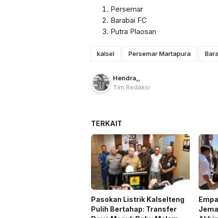
Persemar
Barabai FC
Putra Plaosan
kalsel
Persemar Martapura
Bar
Hendra
,
,
Tim Redaksi
TERKAIT
Pasokan Listrik Kalselteng
Empat
Pulih Bertahap: Transfer
Jema