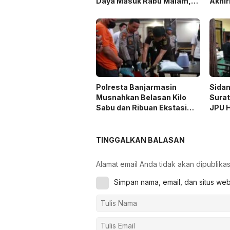
Daya Masuk Rabu Malam,
Akhir
PLTU Asam-Asam
Rampung 25 Agustus
Polresta Banjarmasin
Sida
Musnahkan Belasan Kilo
Surat
Sabu dan Ribuan Ekstasi
JPU H
Hasil Ungkap 14 Kasus
TINGGALKAN BALASAN
Alamat email Anda tidak akan dipublikas
Simpan nama, email, dan situs we