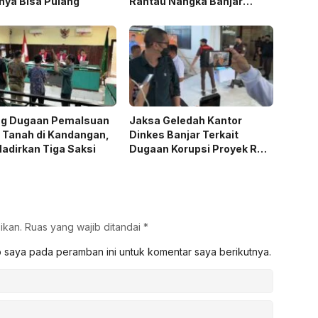
nya Bisa Pulang
Rantau Nangka Banjar
Ternyata Dibunuh
Tetangganya
ng Dugaan Pemalsuan
Jaksa Geledah Kantor
 Tanah di Kandangan,
Dinkes Banjar Terkait
adirkan Tiga Saksi
Dugaan Korupsi Proyek RS
Tipe D
ikan.
Ruas yang wajib ditandai
*
b saya pada peramban ini untuk komentar saya berikutnya.