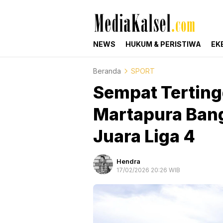
mediakalsel.com
Berita Update Banua
NEWS
HUKUM & PERISTIWA
EK
Beranda
SPORT
Sempat Terting
Martapura Bang
Juara Liga 4
Hendra
17/02/2026 20:26 WIB