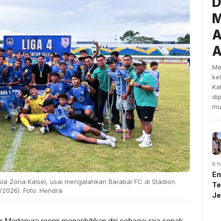
D
M
A
A
Me
ke
Ka
di
mu
6 h
Em
ia Zona Kalsel, usai mengalahkan Barabai FC di Stadion
Te
2026). Foto: Hendra
J
U
Sy
 Martapura resmi menasbihkan diri sebagai raja sepak