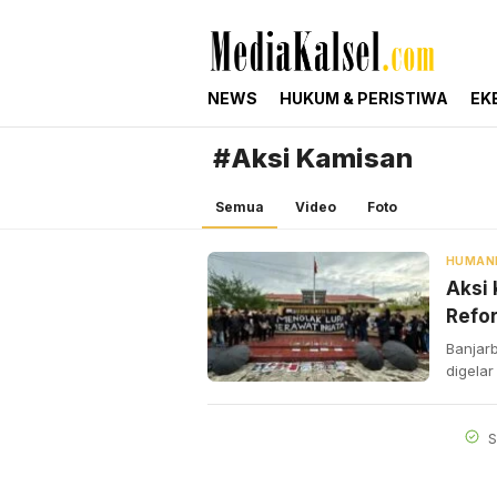
mediakalsel.com
Berita Update Banua
NEWS
HUKUM & PERISTIWA
EK
#Aksi Kamisan
Semua
Video
Foto
HUMAN
Aksi 
Refor
Banjarb
digela
S