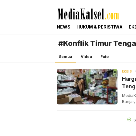
mediakalsel.com
Berita Update Banua
NEWS
HUKUM & PERISTIWA
EK
#Konflik Timur Teng
Semua
Video
Foto
EKBIS
Harga
Teng
MediaK
Banjar,
S