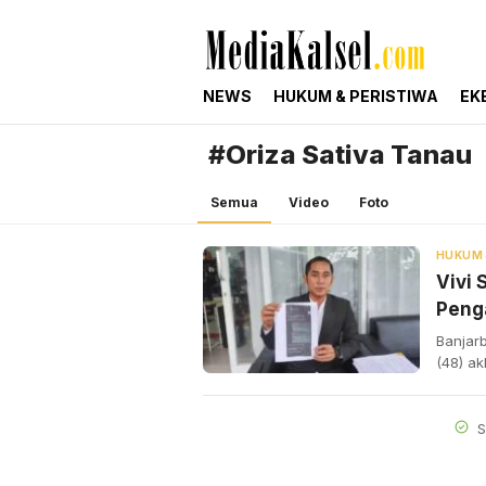
mediakalsel.com
Berita Update Banua
NEWS
HUKUM & PERISTIWA
EK
#Oriza Sativa Tanau
Semua
Video
Foto
Vivi 
Penga
Banjarb
(48) a
S