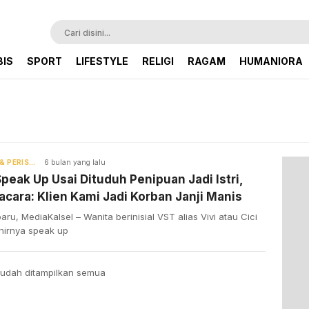
BIS
SPORT
LIFESTYLE
RELIGI
RAGAM
HUMANIORA
HUKUM & PERISTIWA
6 bulan yang lalu
Speak Up Usai Dituduh Penipuan Jadi Istri,
cara: Klien Kami Jadi Korban Janji Manis
aru, MediaKalsel – Wanita berinisial VST alias Vivi atau Cici
khirnya speak up
udah ditampilkan semua