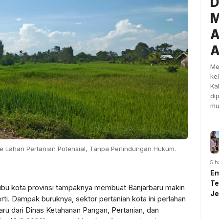
D
M
A
A
Me
ke
Ka
di
mu
e Lahan Pertanian Potensial, Tanpa Perlindungan Hukum.
5 h
Em
Te
ibu kota provinsi tampaknya membuat Banjarbaru makin
J
i. Dampak buruknya, sektor pertanian kota ini perlahan
U
rbaru dari Dinas Ketahanan Pangan, Pertanian, dan
Sy