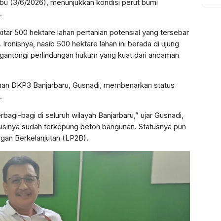
bu (3/6/2026), menunjukkan kondisi perut bumi
To
.
Ak
Bi
itar 500 hektare lahan pertanian potensial yang tersebar
Pu
ronisnya, nasib 500 hektare lahan ini berada di ujung
gantongi perlindungan hukum yang kuat dari ancaman
nan DKP3 Banjarbaru, Gusnadi, membenarkan status
.
rbagi-bagi di seluruh wilayah Banjarbaru,” ujar Gusnadi,
osisinya sudah terkepung beton bangunan. Statusnya pun
ngan Berkelanjutan (LP2B).