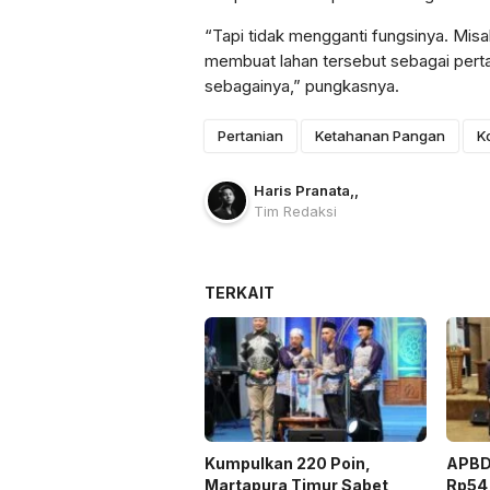
“Tapi tidak mengganti fungsinya. Misal
membuat lahan tersebut sebagai perta
sebagainya,” pungkasnya.
Pertanian
Ketahanan Pangan
K
Haris Pranata
,
,
Tim Redaksi
TERKAIT
Kumpulkan 220 Poin,
APBD
Martapura Timur Sabet
Rp54 