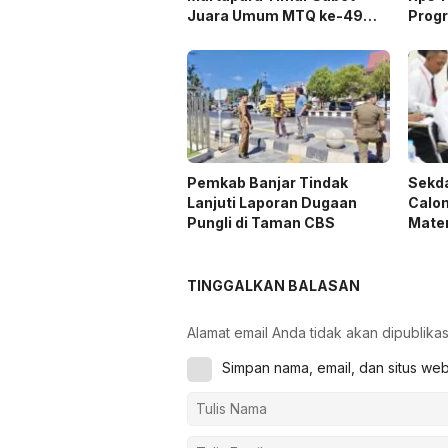
Juara Umum MTQ ke-49
Prog
Kabupaten Banjar
Pemkab Banjar Tindak
Sekda
Lanjuti Laporan Dugaan
Calo
Pungli di Taman CBS
Mater
TINGGALKAN BALASAN
Alamat email Anda tidak akan dipublikas
Simpan nama, email, dan situs we