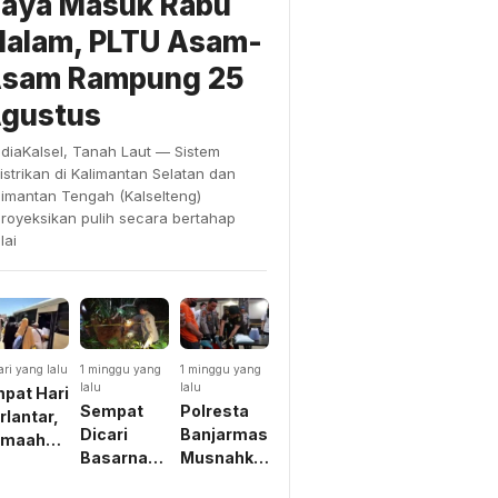
aya Masuk Rabu
alam, PLTU Asam-
sam Rampung 25
gustus
diaKalsel, Tanah Laut — Sistem
listrikan di Kalimantan Selatan dan
limantan Tengah (Kalselteng)
proyeksikan pulih secara bertahap
lai
ari yang lalu
1 minggu yang
1 minggu yang
lalu
lalu
pat Hari
Sempat
Polresta
rlantar,
Dicari
Banjarmasin
emaah
Basarnas
Musnahkan
mrah
Dikira
Belasan
akira