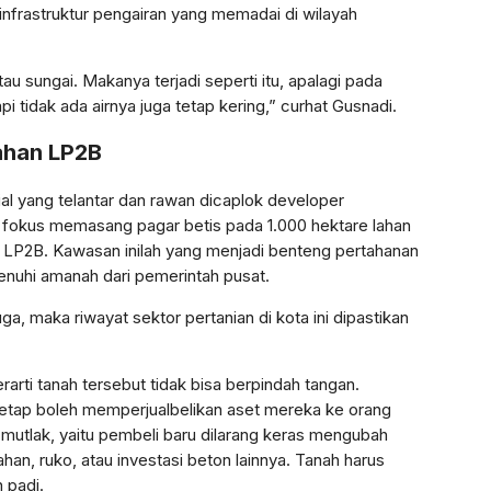
infrastruktur pengairan yang memadai di wilayah
 atau sungai. Makanya terjadi seperti itu, apalagi pada
pi tidak ada airnya juga tetap kering,” curhat Gusnadi.
ahan LP2B
ial yang telantar dan rawan dicaplok developer
 fokus memasang pagar betis pada 1.000 hektare lahan
 LP2B. Kawasan inilah yang menjadi benteng pertahanan
nuhi amanah dari pemerintah pusat.
uga, maka riwayat sektor pertanian di kota ini dipastikan
arti tanah tersebut tidak bisa berpindah tangan.
etap boleh memperjualbelikan aset mereka ke orang
t mutlak, yaitu pembeli baru dilarang keras mengubah
an, ruko, atau investasi beton lainnya. Tanah harus
 padi.