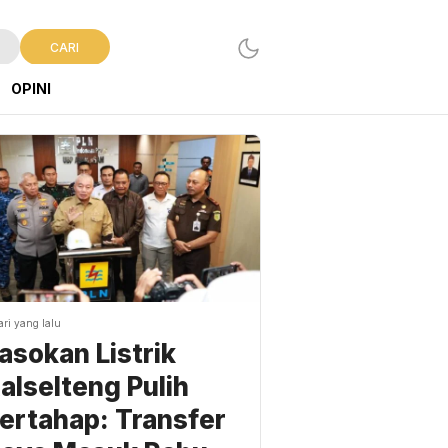
CARI
OPINI
ari yang lalu
asokan Listrik
alselteng Pulih
ertahap: Transfer