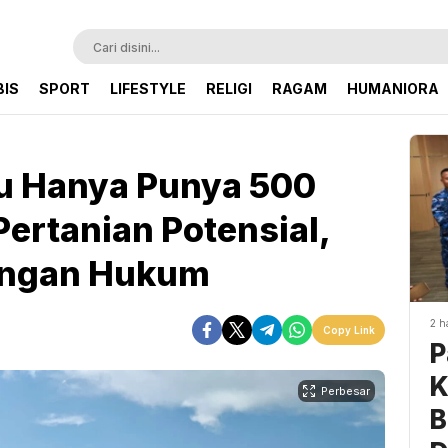
BIS
SPORT
LIFESTYLE
RELIGI
RAGAM
HUMANIORA
u Hanya Punya 500
ertanian Potensial,
ungan Hukum
2 h
Copy Link
P
K
Perbesar
B