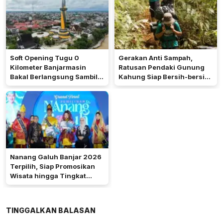
Soft Opening Tugu 0
Gerakan Anti Sampah,
Kilometer Banjarmasin
Ratusan Pendaki Gunung
Bakal Berlangsung Sambil
Kahung Siap Bersih-bersih
Nobar Final Piala Dunia
Saat HUT RI
Nanang Galuh Banjar 2026
Terpilih, Siap Promosikan
Wisata hingga Tingkat
Nasional
TINGGALKAN BALASAN