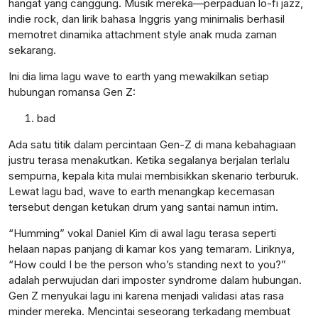
hangat yang canggung. Musik mereka—perpaduan lo-fi jazz,
indie rock, dan lirik bahasa Inggris yang minimalis berhasil
memotret dinamika attachment style anak muda zaman
sekarang.
Ini dia lima lagu wave to earth yang mewakilkan setiap
hubungan romansa Gen Z:
bad
Ada satu titik dalam percintaan Gen-Z di mana kebahagiaan
justru terasa menakutkan. Ketika segalanya berjalan terlalu
sempurna, kepala kita mulai membisikkan skenario terburuk.
Lewat lagu bad, wave to earth menangkap kecemasan
tersebut dengan ketukan drum yang santai namun intim.
“Humming” vokal Daniel Kim di awal lagu terasa seperti
helaan napas panjang di kamar kos yang temaram. Liriknya,
“How could I be the person who’s standing next to you?”
adalah perwujudan dari imposter syndrome dalam hubungan.
Gen Z menyukai lagu ini karena menjadi validasi atas rasa
minder mereka. Mencintai seseorang terkadang membuat