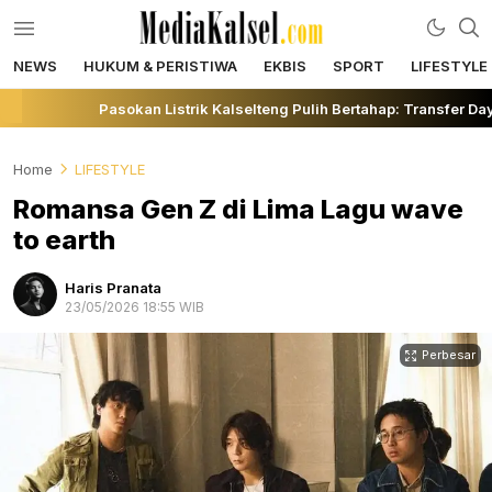
NEWS
HUKUM & PERISTIWA
EKBIS
SPORT
LIFESTYLE
mediakalsel.com
Berita Update Banua
Pasokan Listrik Kalselteng Pulih Bertahap: Transfer Day
Home
LIFESTYLE
Romansa Gen Z di Lima Lagu wave
to earth
Haris Pranata
23/05/2026 18:55 WIB
Perbesar