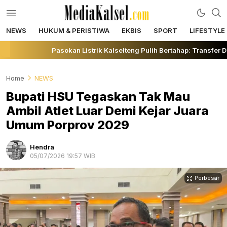
NEWS
HUKUM & PERISTIWA
EKBIS
SPORT
LIFESTYLE
mediakalsel.com
Berita Update Banua
Pasokan Listrik Kalselteng Pulih Bertahap: Transfer D
Home
NEWS
Bupati HSU Tegaskan Tak Mau
Ambil Atlet Luar Demi Kejar Juara
Umum Porprov 2029
Hendra
05/07/2026 19:57 WIB
Perbesar