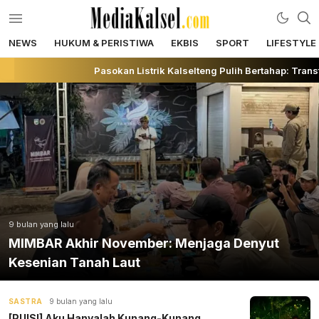
NEWS
HUKUM & PERISTIWA
EKBIS
SPORT
LIFESTYLE
mediakalsel.com
Berita Update Banua
Pasokan Listrik Kalselteng Pulih Bertahap: Tra
9 bulan yang lalu
MIMBAR Akhir November: Menjaga Denyut
Kesenian Tanah Laut
SASTRA
9 bulan yang lalu
[PUISI] Aku Hanyalah Kunang-Kunang