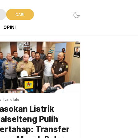
CARI
OPINI
ari yang lalu
asokan Listrik
alselteng Pulih
ertahap: Transfer