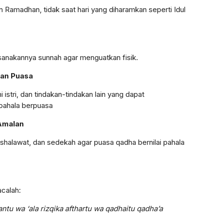
n Ramadhan, tidak saat hari yang diharamkan seperti Idul
sanakannya sunnah agar menguatkan fisik.
kan Puasa
istri, dan tindakan-tindakan lain yang dapat
pahala berpuasa
Amalan
shalawat, dan sedekah agar puasa qadha bernilai pahala
acalah:
tu wa ‘ala rizqika afthartu wa qadhaitu qadha’a