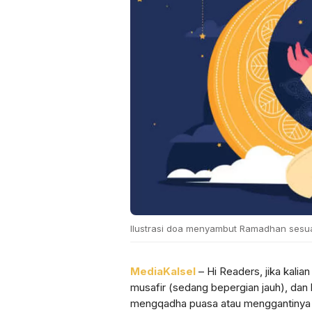
Ilustrasi doa menyambut Ramadhan sesua
MediaKalsel
– Hi Readers, jika kalia
musafir (sedang bepergian jauh), dan 
mengqadha puasa atau menggantinya s