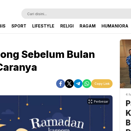
BIS
SPORT
LIFESTYLE
RELIGI
RAGAM
HUMANIORA
long Sebelum Bulan
Caranya
Copy Link
4 h
P
Perbesar
K
B