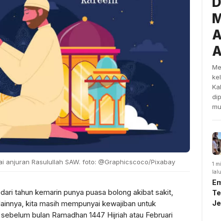
D
M
A
A
Me
ke
Ka
di
mu
i anjuran Rasulullah SAW. foto: @Graphicscoco/Pixabay
1 m
lal
Em
n dari tahun kemarin punya puasa bolong akibat sakit,
Te
lainnya, kita masih mempunyai kewajiban untuk
J
U
ebelum bulan Ramadhan 1447 Hijriah atau Februari