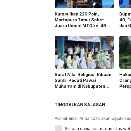
Kumpulkan 220 Poin,
Bupat
Martapura Timur Sabet
49, T
Juara Umum MTQ ke-49
dan Q
Kabupaten Banjar
Sarat Nilai Religius, Ribuan
Huku
Santri Padati Pawai
Orang
Muharram di Kabupaten
Persp
Banjar
TINGGALKAN BALASAN
Alamat email Anda tidak akan dipublikas
Simpan nama, email, dan situs we