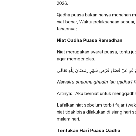
2026.
Qadha puasa bukan hanya menahan ma
niat benar, Waktu pelaksanaan sesuai,
tahapnya;
Niat Qadha Puasa Ramadhan
Niat merupakan syarat puasa, tentu jug
agar memperjelas.
 غَدٍ عَنْ قَضَاءِ فَرْضِ شَهْرِ رَمَضَانَ لِلَّهِ تَعَالَى
Nawaitu shauma ghadin ‘an qadha’i far
Artinya: “Aku berniat untuk mengqadh
Lafalkan niat sebelum terbit fajar (w
niat tidak bisa dilakukan di siang hari
malam hari.
Tentukan Hari Puasa Qadha