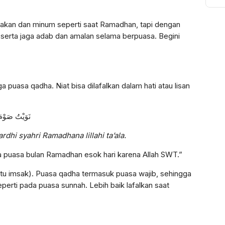
Sy
To
kan dan minum seperti saat Ramadhan, tapi dengan
Ak
Bi
 serta jaga adab dan amalan selama berpuasa. Begini
Pu
a puasa qadha. Niat bisa dilafalkan dalam hati atau lisan
نَوَيْتُ صَوْمَ
dhi syahri Ramadhana lillahi ta’ala.
a puasa bulan Ramadhan esok hari karena Allah SWT.”
aktu imsak). Puasa qadha termasuk puasa wajib, sehingga
 seperti pada puasa sunnah. Lebih baik lafalkan saat