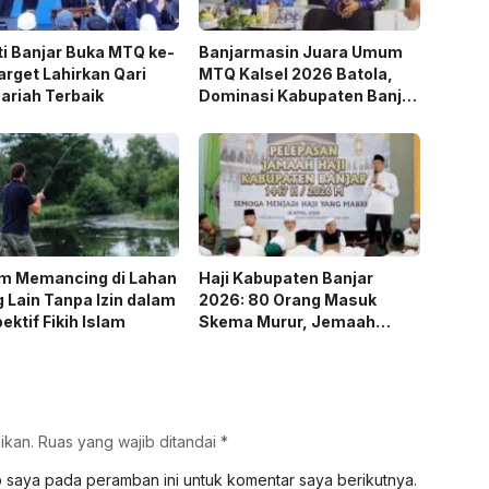
i Banjar Buka MTQ ke-
Banjarmasin Juara Umum
arget Lahirkan Qari
MTQ Kalsel 2026 Batola,
ariah Terbaik
Dominasi Kabupaten Banjar
Terhenti
m Memancing di Lahan
Haji Kabupaten Banjar
 Lain Tanpa Izin dalam
2026: 80 Orang Masuk
ektif Fikih Islam
Skema Murur, Jemaah
Termuda 13 Tahun
ikan.
Ruas yang wajib ditandai
*
b saya pada peramban ini untuk komentar saya berikutnya.