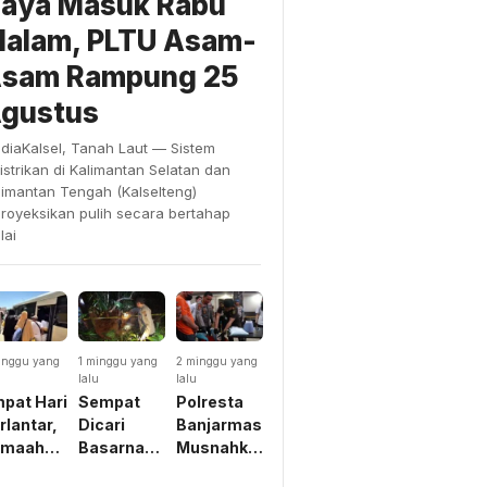
aya Masuk Rabu
alam, PLTU Asam-
sam Rampung 25
gustus
diaKalsel, Tanah Laut — Sistem
listrikan di Kalimantan Selatan dan
limantan Tengah (Kalselteng)
proyeksikan pulih secara bertahap
lai
inggu yang
1 minggu yang
2 minggu yang
u
lalu
lalu
pat Hari
Sempat
Polresta
rlantar,
Dicari
Banjarmasin
emaah
Basarnas
Musnahkan
mrah
Dikira
Belasan