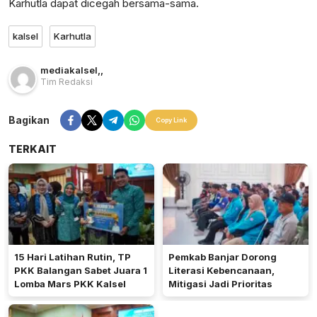
Karhutla dapat dicegah bersama-sama.
kalsel
Karhutla
mediakalsel
,
,
Tim Redaksi
Bagikan
Copy Link
TERKAIT
15 Hari Latihan Rutin, TP
Pemkab Banjar Dorong
PKK Balangan Sabet Juara 1
Literasi Kebencanaan,
Lomba Mars PKK Kalsel
Mitigasi Jadi Prioritas