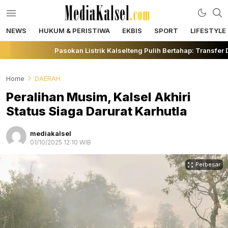
NEWS
HUKUM & PERISTIWA
EKBIS
SPORT
LIFESTYLE
mediakalsel.com
Berita Update Banua
Pasokan Listrik Kalselteng Pulih Bertahap: Transfer 
Home
DAERAH
Peralihan Musim, Kalsel Akhiri
Status Siaga Darurat Karhutla
mediakalsel
01/10/2025 12:10 WIB
Perbesar