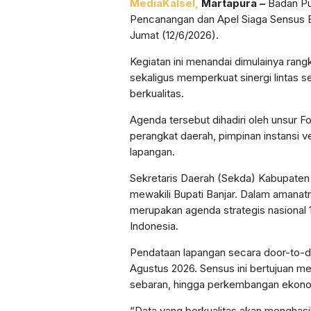
MediaKalsel,
Martapura –
Badan Pu
Pencanangan dan Apel Siaga Sensus E
Jumat (12/6/2026).
Kegiatan ini menandai dimulainya ran
sekaligus memperkuat sinergi lintas 
berkualitas.
Agenda tersebut dihadiri oleh unsur 
perangkat daerah, pimpinan instansi ve
lapangan.
Sekretaris Daerah (Sekda) Kabupaten 
mewakili Bupati Banjar. Dalam amana
merupakan agenda strategis nasional 1
Indonesia.
Pendataan lapangan secara door-to-do
Agustus 2026. Sensus ini bertujuan men
sebaran, hingga perkembangan ekonomi
“Data yang berkualitas akan menghasil