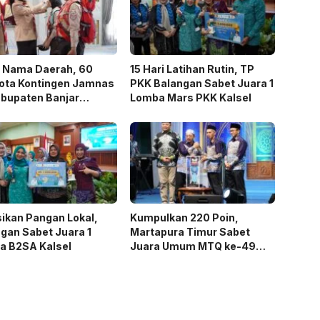
 Nama Daerah, 60
15 Hari Latihan Rutin, TP
ota Kontingen Jamnas
PKK Balangan Sabet Juara 1
abupaten Banjar
Lomba Mars PKK Kalsel
rangkatkan
ikan Pangan Lokal,
Kumpulkan 220 Poin,
gan Sabet Juara 1
Martapura Timur Sabet
a B2SA Kalsel
Juara Umum MTQ ke-49
Kabupaten Banjar