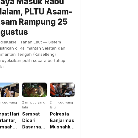
aya Masuk Rabu
alam, PLTU Asam-
sam Rampung 25
gustus
diaKalsel, Tanah Laut — Sistem
listrikan di Kalimantan Selatan dan
limantan Tengah (Kalselteng)
proyeksikan pulih secara bertahap
lai
inggu yang
2 minggu yang
2 minggu yang
u
lalu
lalu
pat Hari
Sempat
Polresta
rlantar,
Dicari
Banjarmasin
emaah
Basarnas
Musnahkan
mrah
Dikira
Belasan