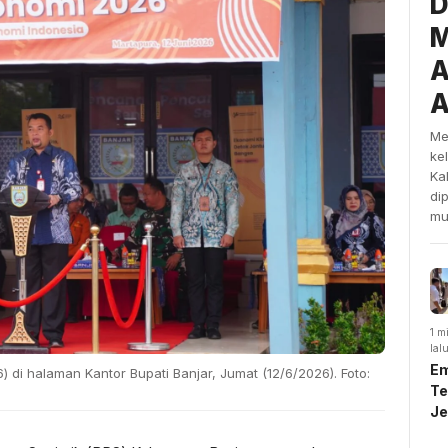
D
M
A
A
Me
ke
Ka
di
mu
1 m
lal
Em
di halaman Kantor Bupati Banjar, Jumat (12/6/2026). Foto:
Te
J
U