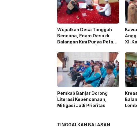
Wujudkan Desa Tangguh
Bawa
Bencana, Enam Desa di
Angg
Balangan Kini Punya Peta
XII K
Jalur Evakuasi
Dibe
Pemkab Banjar Dorong
Kreas
Literasi Kebencanaan,
Balan
Mitigasi Jadi Prioritas
Lomb
TINGGALKAN BALASAN