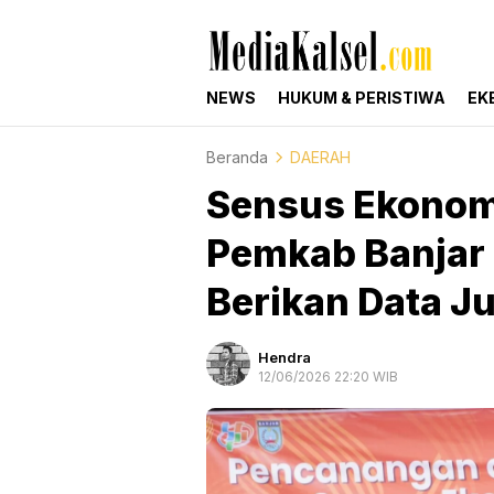
mediakalsel.com
Berita Update Banua
NEWS
HUKUM & PERISTIWA
EK
Beranda
DAERAH
Sensus Ekonomi
Pemkab Banjar
Berikan Data Ju
Hendra
12/06/2026 22:20 WIB