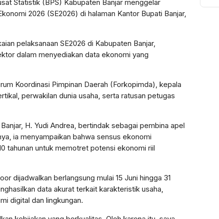
sat Statistik (BPS) Kabupaten Banjar menggelar
Sy
konomi 2026 (SE2026) di halaman Kantor Bupati Banjar,
To
Ak
Bi
gkaian pelaksanaan SE2026 di Kabupaten Banjar,
Pu
sektor dalam menyediakan data ekonomi yang
Forum Koordinasi Pimpinan Daerah (Forkopimda), kepala
rtikal, perwakilan dunia usaha, serta ratusan petugas
Banjar, H. Yudi Andrea, bertindak sebagai pembina apel
tnya, ia menyampaikan bahwa sensus ekonomi
0 tahunan untuk memotret potensi ekonomi riil
or dijadwalkan berlangsung mulai 15 Juni hingga 31
ghasilkan data akurat terkait karakteristik usaha,
 digital dan lingkungan.
kan kebijakan yang berkualitas. Oleh karena itu, saya