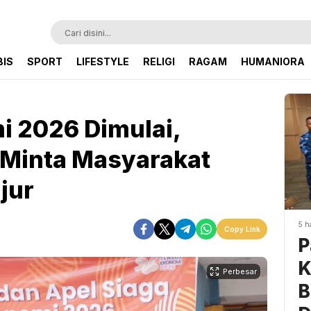
BIS
SPORT
LIFESTYLE
RELIGI
RAGAM
HUMANIORA
 2026 Dimulai,
 Minta Masyarakat
jur
5 h
Copy Link
P
K
Perbesar
B