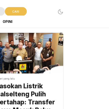
CARI
OPINI
ari yang lalu
asokan Listrik
alselteng Pulih
ertahap: Transfer