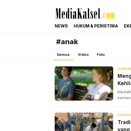
mediakalsel.com
Berita Update Banua
NEWS
HUKUM & PERISTIWA
EK
#anak
Semua
Video
Foto
HUMAN
Meng
Kehi
MediaKa
kehilan
DAERA
Tradi
yang