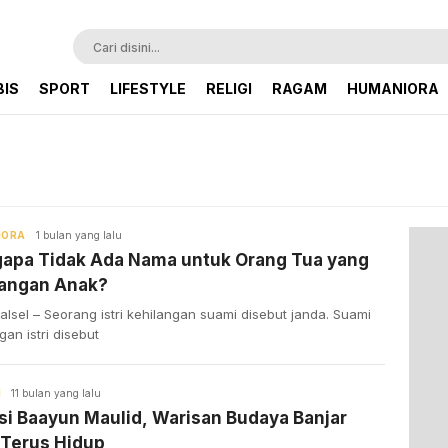
BIS
SPORT
LIFESTYLE
RELIGI
RAGAM
HUMANIORA
IORA
1 bulan yang lalu
apa Tidak Ada Nama untuk Orang Tua yang
langan Anak?
lsel – Seorang istri kehilangan suami disebut janda. Suami
gan istri disebut
H
11 bulan yang lalu
si Baayun Maulid, Warisan Budaya Banjar
 Terus Hidup