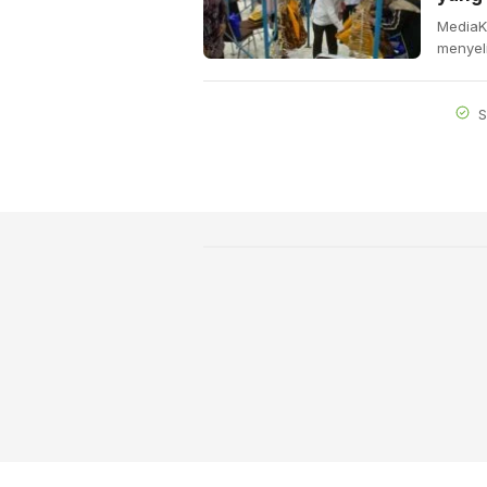
MediaK
menyel
S