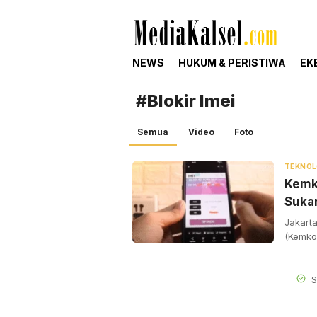
mediakalsel.com
Berita Update Banua
NEWS
HUKUM & PERISTIWA
EK
#Blokir Imei
Semua
Video
Foto
TEKNOL
Kemko
Sukar
Jakarta
(Kemko
S