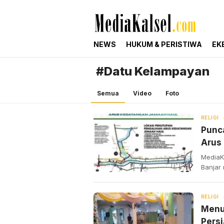
mediakalsel.com
Berita Update Banua
NEWS
HUKUM & PERISTIWA
EK
#Datu Kelampayan
Semua
Video
Foto
RELIGI
Punc
Arus 
MediaKa
Banjar 
RELIGI
Menu
Pers