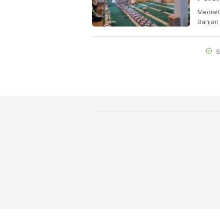
MediaK
Banjari
S