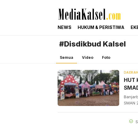
mediakalsel.com
Berita Update Banua
NEWS
HUKUM & PERISTIWA
EK
#Disdikbud Kalsel
Semua
Video
Foto
DAERA
HUT 
SMADA
Banjar
SMAN 2
S