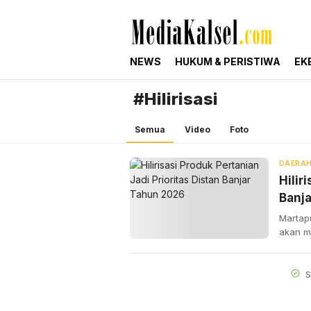
mediakalsel.com
Berita Update Banua
NEWS
HUKUM & PERISTIWA
EK
#Hilirisasi
Semua
Video
Foto
DAERA
Hilir
Banj
Martapu
akan m
S