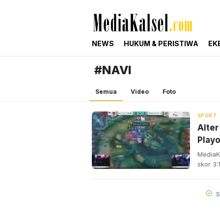
mediakalsel.com
Berita Update Banua
NEWS
HUKUM & PERISTIWA
EK
#NAVI
Semua
Video
Foto
SPORT
Alter
Playo
MediaK
skor 3:
S