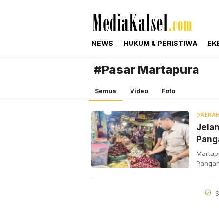
mediakalsel.com
Berita Update Banua
NEWS
HUKUM & PERISTIWA
EK
#Pasar Martapura
Semua
Video
Foto
DAERA
Jela
Panga
Martap
Pangan
S