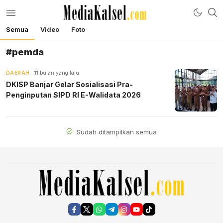
Semua
Video
Foto
mediakalsel.com
Berita Update Banua
#pemda
DAERAH
11 bulan yang lalu
DKISP Banjar Gelar Sosialisasi Pra-
Penginputan SIPD RI E-Walidata 2026
Sudah ditampilkan semua