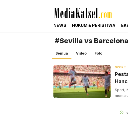
mediakalsel.com
Berita Update Banua
NEWS
HUKUM & PERISTIWA
EK
#Sevilla vs Barcelon
Semua
Video
Foto
SPORT
Pesta
Hanc
Sport,
memalu
S