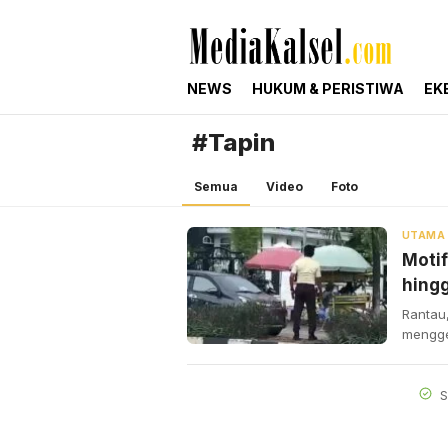
mediakalsel.com
Berita Update Banua
NEWS
HUKUM & PERISTIWA
EK
#Tapin
Semua
Video
Foto
UTAMA
Motif
hing
Rantau
mengge
S