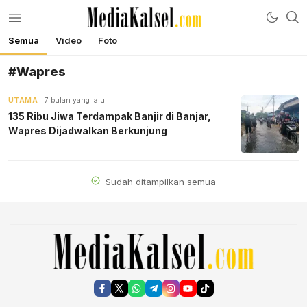
Semua
Video
Foto
mediakalsel.com
Berita Update Banua
#Wapres
UTAMA
7 bulan yang lalu
135 Ribu Jiwa Terdampak Banjir di Banjar,
Wapres Dijadwalkan Berkunjung
Sudah ditampilkan semua