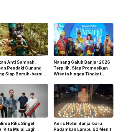
kan Anti Sampah,
Nanang Galuh Banjar 2026
san Pendaki Gunung
Terpilih, Siap Promosikan
g Siap Bersih-bersih
Wisata hingga Tingkat
HUT RI
Nasional
lima Rilis Singel
Aeris Hotel Banjarbaru
 ‘Kita Mulai Lagi’
Padamkan Lampu 60 Menit