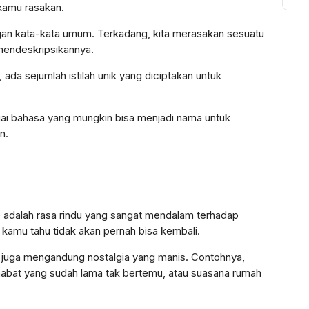
kamu rasakan.
To
Ak
gan kata-kata umum. Terkadang, kita merasakan sesuatu
Bi
 mendeskripsikannya.
Pu
 ada sejumlah istilah unik yang diciptakan untuk
agai bahasa yang mungkin bisa menjadi nama untuk
n.
e adalah rasa rindu yang sangat mendalam terhadap
amu tahu tidak akan pernah bisa kembali.
pi juga mengandung nostalgia yang manis. Contohnya,
habat yang sudah lama tak bertemu, atau suasana rumah
.