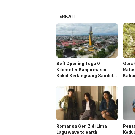
TERKAIT
Soft Opening Tugu 0
Gera
Kilometer Banjarmasin
Ratu
Bakal Berlangsung Sambil
Kahun
Nobar Final Piala Dunia
Saat 
Romansa Gen Z di Lima
Penta
Lagu wave to earth
Kedua