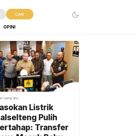
CARI
OPINI
ari yang lalu
asokan Listrik
alselteng Pulih
ertahap: Transfer