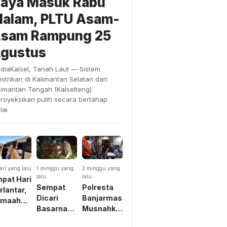
aya Masuk Rabu
alam, PLTU Asam-
sam Rampung 25
gustus
diaKalsel, Tanah Laut — Sistem
listrikan di Kalimantan Selatan dan
limantan Tengah (Kalselteng)
proyeksikan pulih secara bertahap
lai
ari yang lalu
1 minggu yang
2 minggu yang
lalu
lalu
pat Hari
Sempat
Polresta
rlantar,
Dicari
Banjarmasin
emaah
Basarnas
Musnahkan
mrah
Dikira
Belasan
akira