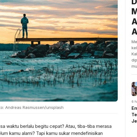
D
M
A
A
Me
ke
Ka
di
mu
6 h
Foto: Andreas Rasmussen/unsplash
Em
Te
J
 waktu berlalu begitu cepat? Atau, tiba-tiba merasa
U
elum kamu alami? Tapi kamu sukar mendefinisikan
Sy