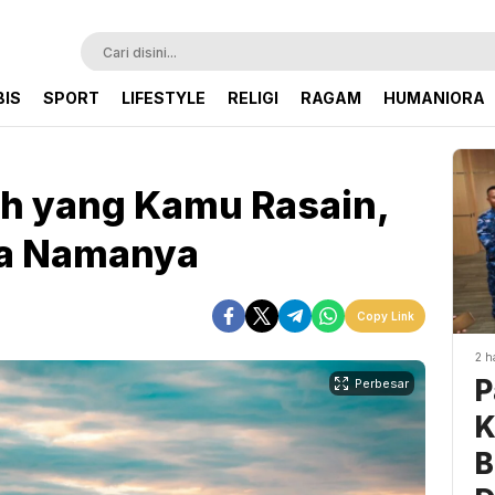
BIS
SPORT
LIFESTYLE
RELIGI
RAGAM
HUMANIORA
h yang Kamu Rasain,
pa Namanya
Copy Link
2 h
P
Perbesar
K
B