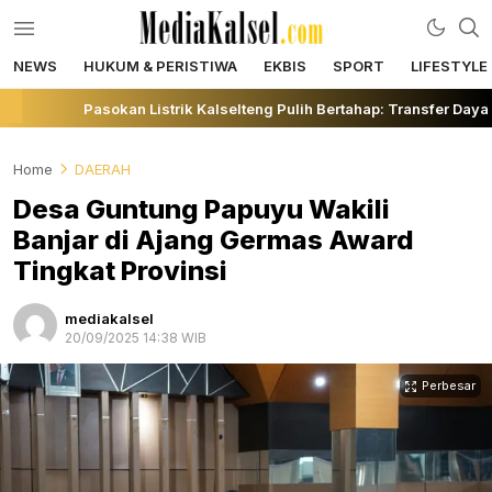
NEWS
HUKUM & PERISTIWA
EKBIS
SPORT
LIFESTYLE
mediakalsel.com
Berita Update Banua
Pasokan Listrik Kalselteng Pulih Bertahap: Transfer Daya 
Home
DAERAH
Desa Guntung Papuyu Wakili
Banjar di Ajang Germas Award
Tingkat Provinsi
mediakalsel
20/09/2025 14:38 WIB
Perbesar