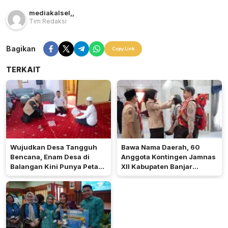
mediakalsel
,
,
Tim Redaksi
Bagikan
Copy Link
TERKAIT
Wujudkan Desa Tangguh
Bawa Nama Daerah, 60
Bencana, Enam Desa di
Anggota Kontingen Jamnas
Balangan Kini Punya Peta
XII Kabupaten Banjar
Jalur Evakuasi
Diberangkatkan