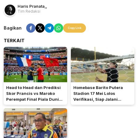
Haris Pranata
,
,
Tim Redaksi
Bagikan
Copy Link
TERKAIT
Head to Head dan Prediksi
Homebase Barito Putera
Skor Prancis vs Maroko
Stadion 17 Mei Lolos
Perempat Final Piala Dunia
Verifikasi, Siap Jalani
2026
Championship