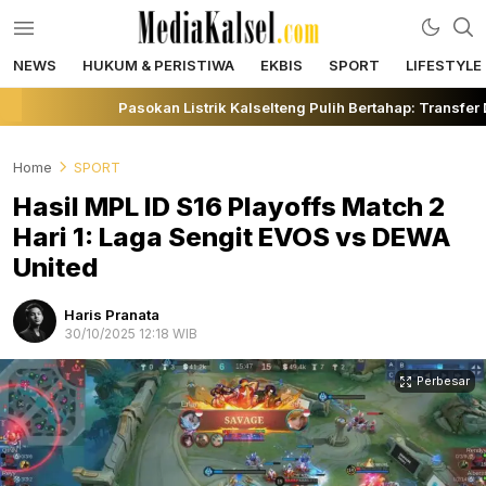
NEWS
HUKUM & PERISTIWA
EKBIS
SPORT
LIFESTYLE
mediakalsel.com
Berita Update Banua
Pasokan Listrik Kalselteng Pulih Bertahap: Transfer
Home
SPORT
Hasil MPL ID S16 Playoffs Match 2
Hari 1: Laga Sengit EVOS vs DEWA
United
Haris Pranata
30/10/2025 12:18 WIB
Perbesar