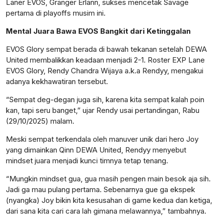
Laner EVOS, Granger Erlann, sukses mencetak Savage
pertama di playoffs musim ini.
Mental Juara Bawa EVOS Bangkit dari Ketinggalan
EVOS Glory sempat berada di bawah tekanan setelah DEWA
United membalikkan keadaan menjadi 2-1. Roster EXP Lane
EVOS Glory, Rendy Chandra Wijaya a.k.a Rendyy, mengakui
adanya kekhawatiran tersebut.
“Sempat deg-degan juga sih, karena kita sempat kalah poin
kan, tapi seru banget,” ujar Rendy usai pertandingan, Rabu
(29/10/2025) malam.
Meski sempat terkendala oleh manuver unik dari hero Joy
yang dimainkan Qinn DEWA United, Rendyy menyebut
mindset juara menjadi kunci timnya tetap tenang.
“Mungkin mindset gua, gua masih pengen main besok aja sih.
Jadi ga mau pulang pertama. Sebenarnya gue ga ekspek
(nyangka) Joy bikin kita kesusahan di game kedua dan ketiga,
dari sana kita cari cara lah gimana melawannya,” tambahnya.