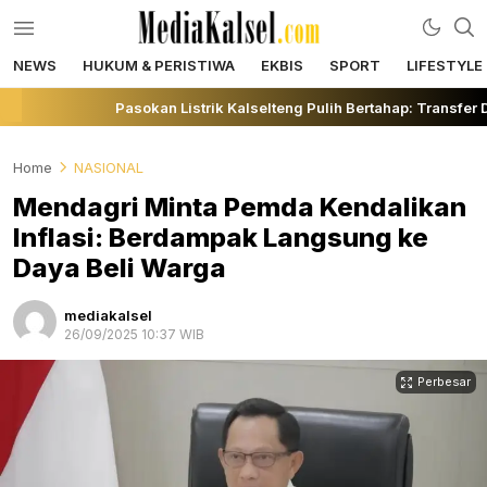
NEWS
HUKUM & PERISTIWA
EKBIS
SPORT
LIFESTYLE
mediakalsel.com
Berita Update Banua
Pasokan Listrik Kalselteng Pulih Bertahap: Transfer 
Home
NASIONAL
Mendagri Minta Pemda Kendalikan
Inflasi: Berdampak Langsung ke
Daya Beli Warga
mediakalsel
26/09/2025 10:37 WIB
Perbesar