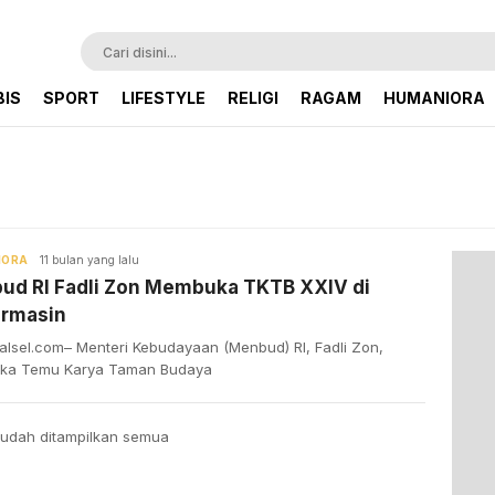
BIS
SPORT
LIFESTYLE
RELIGI
RAGAM
HUMANIORA
IORA
11 bulan yang lalu
ud RI Fadli Zon Membuka TKTB XXIV di
armasin
alsel.com– Menteri Kebudayaan (Menbud) RI, Fadli Zon,
ka Temu Karya Taman Budaya
udah ditampilkan semua