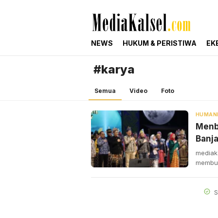
mediakalsel.com
Berita Update Banua
NEWS
HUKUM & PERISTIWA
EK
#karya
Semua
Video
Foto
HUMAN
Menb
Banj
mediak
membu
S