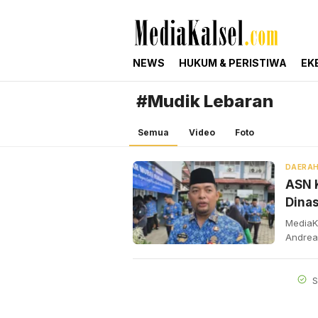
mediakalsel.com
Berita Update Banua
NEWS
HUKUM & PERISTIWA
EK
#Mudik Lebaran
Semua
Video
Foto
DAERA
ASN K
Dina
MediaKa
Andrea
S