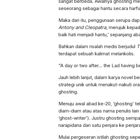
sangat berbeda. Awalnya ghosting m
seseorang sebagai hantu secara harfi
Maka dari itu, penggunaan serupa da
Antony and Cleopatra
, merujuk kepada
baik hati menjadi hantu,’ sepanjang ab
Bahkan dalam risalah medis berjudul
T
terdapat sebuah kalimat melankolis.
“A day or two after… the Lad having b
Jauh lebih lanjut, dalam karya novel be
strategi unik untuk menakut-nakuti ora
ghosting.
Menuju awal abad ke-20, ‘ghosting’ te
diam-diam atau atas nama penulis lai
‘ghost-writer’). Justru ghosting sem
narapidana dari satu penjara ke penjar
Mulai pergeseran istilah ghosting sepe