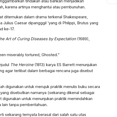
enggambarkan tindakan atau bahkan menjadikan
To
ah, karena artinya menghantui atau pembunuhan.
Ak
Bi
pat ditemukan dalam drama terkenal Shakespeare,
Pu
 Julius Caesar dipangggil ‘yang di Philippi, Brutus yang
ad ke-17.
he Art of Curing Diseases by Expectation
(1689),
een miserably tortured, Ghosted.”
rjudul
The Heroine
(1813) karya ES Barrett menunjukan
ng agar terlibat dalam berbagai rencana juga disebut
lah digunakan untuk merujuk praktik menulis buku secara
n yang disebutkan namanya (sekarang dikenal sebagai
pat digunakan untuk menunjukan praktik memindahkan
a lain tanpa pemberitahuan.
rti sekarang ternyata berasal dari salah satu utas