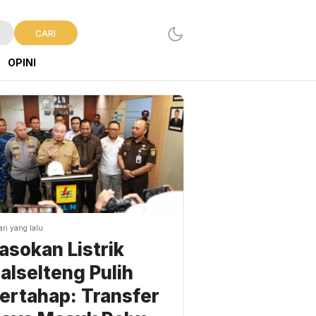
CARI
OPINI
ari yang lalu
asokan Listrik
alselteng Pulih
ertahap: Transfer