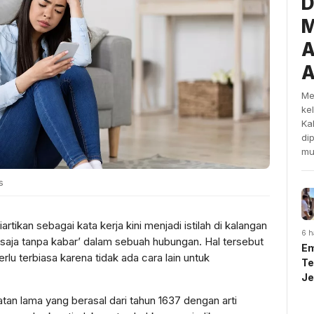
D
M
A
A
Me
ke
Ka
di
mu
s
artikan sebagai kata kerja kini menjadi istilah di kalangan
6 h
u saja tanpa kabar’ dalam sebuah hubungan. Hal tersebut
Em
rlu terbiasa karena tidak ada cara lain untuk
Te
J
U
atan lama yang berasal dari tahun 1637 dengan arti
Sy