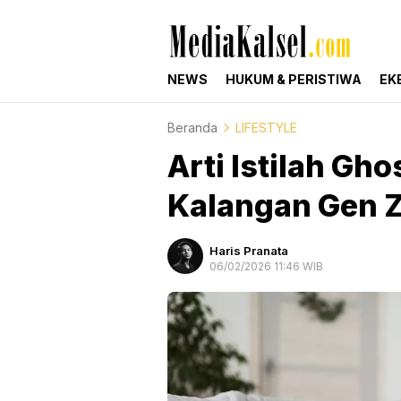
mediakalsel.com
Berita Update Banua
NEWS
HUKUM & PERISTIWA
EK
Beranda
LIFESTYLE
Arti Istilah Gh
Kalangan Gen 
Haris Pranata
06/02/2026 11:46 WIB