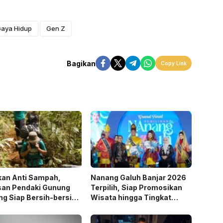
aya Hidup
Gen Z
Bagikan
Copy Link
kan Anti Sampah,
Nanang Galuh Banjar 2026
san Pendaki Gunung
Terpilih, Siap Promosikan
g Siap Bersih-bersih
Wisata hingga Tingkat
HUT RI
Nasional