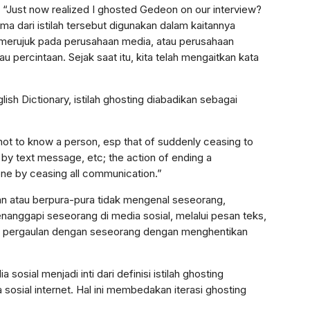
. “Just now realized I ghosted Gedeon on our interview?
 dari istilah tersebut digunakan dalam kaitannya
merujuk pada perusahaan media, atau perusahaan
u percintaan. Sejak saat itu, kita telah mengaitkan kata
sh Dictionary, istilah ghosting diabadikan sebagai
 not to know a person, esp that of suddenly ceasing to
by text message, etc; the action of ending a
one by ceasing all communication.”
n atau berpura-pura tidak mengenal seseorang,
nanggapi seseorang di media sosial, melalui pesan teks,
tau pergaulan dengan seseorang dengan menghentikan
sosial menjadi inti dari definisi istilah ghosting
 sosial internet. Hal ini membedakan iterasi ghosting