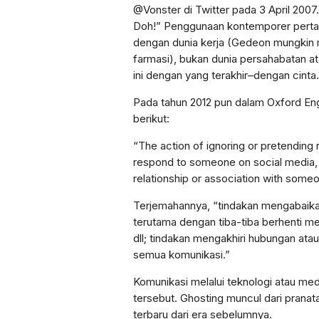
@Vonster di Twitter pada 3 April 2007
Doh!” Penggunaan kontemporer pertama
dengan dunia kerja (Gedeon mungkin 
farmasi), bukan dunia persahabatan ata
ini dengan yang terakhir–dengan cinta.
Pada tahun 2012 pun dalam Oxford Engli
berikut:
“The action of ignoring or pretending
respond to someone on social media, 
relationship or association with some
Terjemahannya, “tindakan mengabaika
terutama dengan tiba-tiba berhenti me
dll; tindakan mengakhiri hubungan a
semua komunikasi.”
Komunikasi melalui teknologi atau media 
tersebut. Ghosting muncul dari pranata
terbaru dari era sebelumnya.