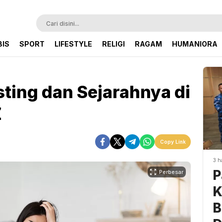
BIS
SPORT
LIFESTYLE
RELIGI
RAGAM
HUMANIORA
osting dan Sejarahnya di
Z
Copy Link
3 h
P
Perbesar
K
B