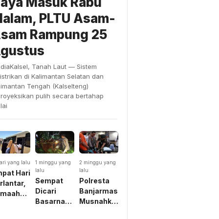
aya Masuk Rabu
alam, PLTU Asam-
sam Rampung 25
gustus
diaKalsel, Tanah Laut — Sistem
listrikan di Kalimantan Selatan dan
limantan Tengah (Kalselteng)
proyeksikan pulih secara bertahap
lai
ari yang lalu
1 minggu yang
2 minggu yang
lalu
lalu
pat Hari
Sempat
Polresta
rlantar,
Dicari
Banjarmasin
emaah
Basarnas
Musnahkan
mrah
Dikira
Belasan
akira