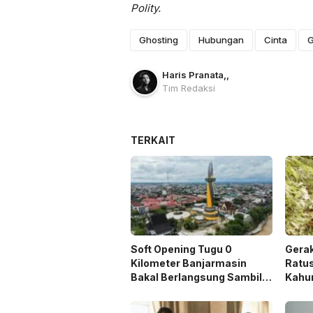
Polity.
Ghosting
Hubungan
Cinta
G
Haris Pranata
,
,
Tim Redaksi
TERKAIT
Soft Opening Tugu 0
Gera
Kilometer Banjarmasin
Ratu
Bakal Berlangsung Sambil
Kahun
Nobar Final Piala Dunia
Saat 