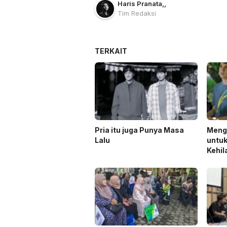
Haris Pranata
,
,
Tim Redaksi
TERKAIT
Pria itu juga Punya Masa
Meng
Lalu
untuk
Kehi