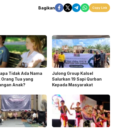
Bagikan
Copy Link
apa Tidak Ada Nama
Julong Group Kalsel
 Orang Tua yang
Salurkan 19 Sapi Qurban
langan Anak?
Kepada Masyarakat