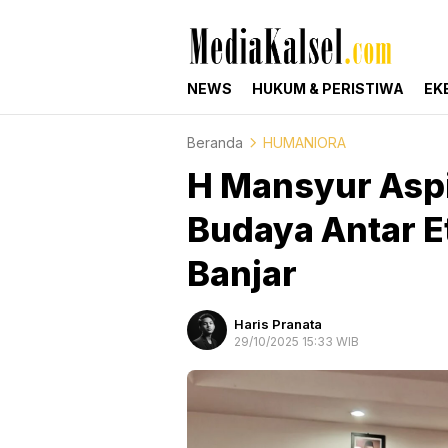
mediakalsel.com
Berita Update Banua
NEWS
HUKUM & PERISTIWA
EK
Beranda
HUMANIORA
H Mansyur Asp
Budaya Antar E
Banjar
Haris Pranata
29/10/2025 15:33 WIB