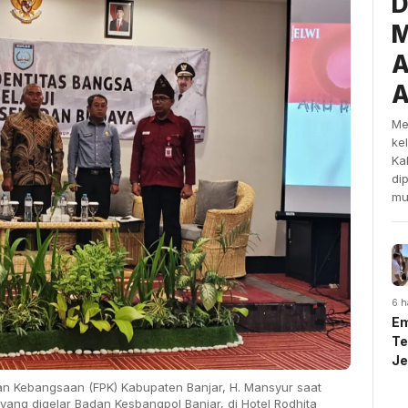
D
M
A
A
Me
ke
Ka
di
mu
6 h
Em
Te
J
U
 Kebangsaan (FPK) Kabupaten Banjar, H. Mansyur saat
Sy
ang digelar Badan Kesbangpol Banjar, di Hotel Rodhita