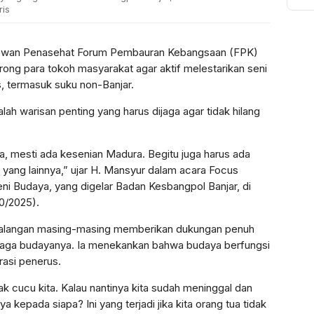
To
ris
Ak
Bi
Pu
ewan Penasehat Forum Pembauran Kebangsaan (FPK)
ong para tokoh masyarakat agar aktif melestarikan seni
s, termasuk suku non-Banjar.
h warisan penting yang harus dijaga agar tidak hilang
, mesti ada kesenian Madura. Begitu juga harus ada
 yang lainnya,” ujar H. Mansyur dalam acara Focus
i Budaya, yang digelar Badan Kesbangpol Banjar, di
10/2025).
 kalangan masing-masing memberikan dukungan penuh
aga budayanya. Ia menekankan bahwa budaya berfungsi
rasi penerus.
ak cucu kita. Kalau nantinya kita sudah meninggal dan
 kepada siapa? Ini yang terjadi jika kita orang tua tidak