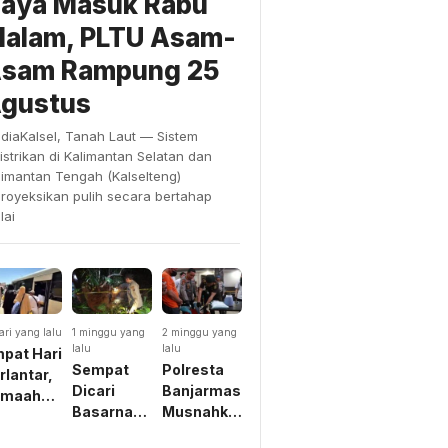
aya Masuk Rabu
alam, PLTU Asam-
sam Rampung 25
gustus
diaKalsel, Tanah Laut — Sistem
listrikan di Kalimantan Selatan dan
limantan Tengah (Kalselteng)
proyeksikan pulih secara bertahap
lai
ari yang lalu
1 minggu yang
2 minggu yang
lalu
lalu
pat Hari
Sempat
Polresta
rlantar,
Dicari
Banjarmasin
emaah
Basarnas
Musnahkan
mrah
Dikira
Belasan
akira