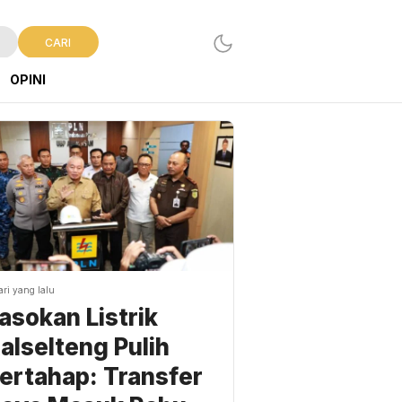
CARI
OPINI
ari yang lalu
asokan Listrik
alselteng Pulih
ertahap: Transfer