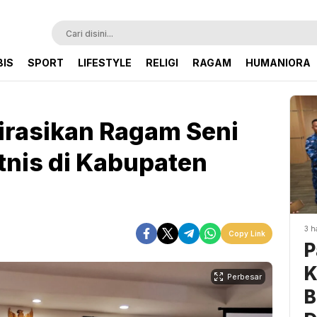
BIS
SPORT
LIFESTYLE
RELIGI
RAGAM
HUMANIORA
irasikan Ragam Seni
tnis di Kabupaten
3 h
Copy Link
P
K
Perbesar
B