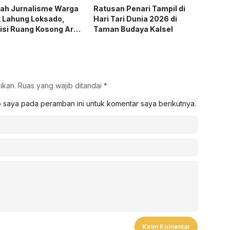
lah Jurnalisme Warga
Ratusan Penari Tampil di
k Lahung Loksado,
Hari Tari Dunia 2026 di
isi Ruang Kosong Arus
Taman Budaya Kalsel
a Utama
ikan.
Ruas yang wajib ditandai
*
b saya pada peramban ini untuk komentar saya berikutnya.