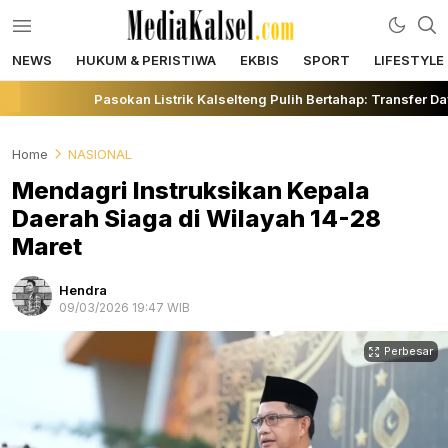
NEWS
HUKUM & PERISTIWA
EKBIS
SPORT
LIFESTYLE
mediakalsel.com
Berita Update Banua
Pasokan Listrik Kalselteng Pulih Bertahap: Transfer Da
Home
NASIONAL
Mendagri Instruksikan Kepala
Daerah Siaga di Wilayah 14-28
Maret
Hendra
09/03/2026 19:47 WIB
Perbesar