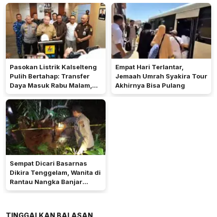
Pasokan Listrik Kalselteng
Empat Hari Terlantar,
Pulih Bertahap: Transfer
Jemaah Umrah Syakira Tour
Daya Masuk Rabu Malam,
Akhirnya Bisa Pulang
PLTU Asam-Asam Rampung
25 Agustus
Sempat Dicari Basarnas
Dikira Tenggelam, Wanita di
Rantau Nangka Banjar
Ternyata Dibunuh
Tetangganya
TINGGALKAN BALASAN