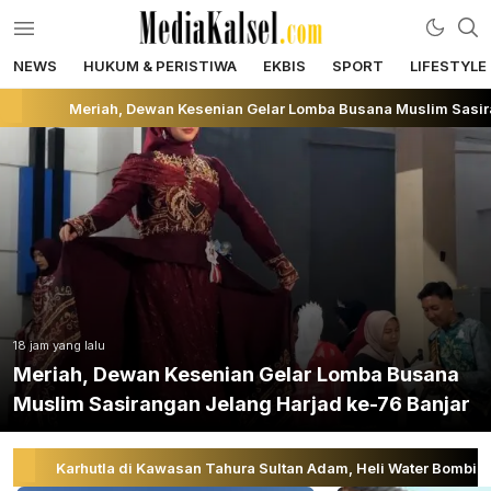
NEWS
HUKUM & PERISTIWA
EKBIS
SPORT
LIFESTYLE
Berita Update Banua
mediakalsel.com
Meriah, Dewan Kesenian Gelar Lomba Busana Muslim Sasirangan Jela
18 jam yang lalu
Meriah, Dewan Kesenian Gelar Lomba Busana
Muslim Sasirangan Jelang Harjad ke-76 Banjar
rhutla di Kawasan Tahura Sultan Adam, Heli Water Bombing Dikerahk